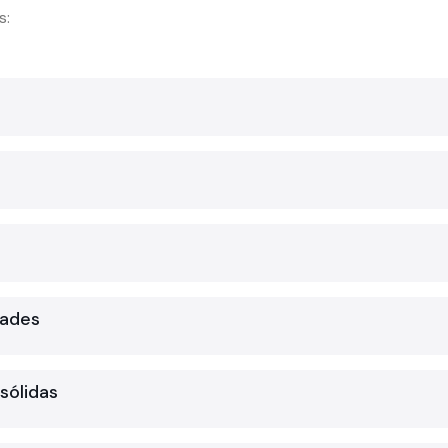
s:
dades
 sólidas